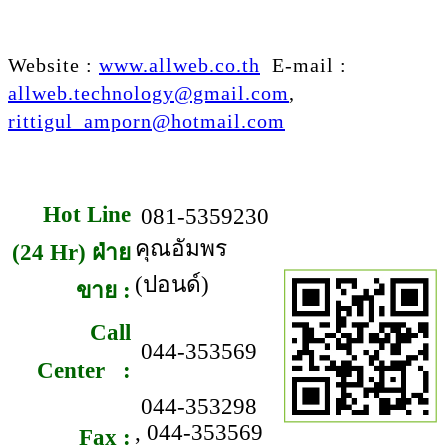
Website :
www.allweb.co.th
E-mail :
allweb.technology@gmail.com
,
rittigul_amporn@hotmail.com
Hot Line
081-5359230
คุณอัมพร
(24 Hr) ฝ่าย
(ปอนด์)
ขาย :
Call
044-353569
Center :
044-353298
, 044-353569
Fax :