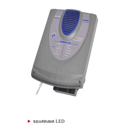
จอแสดงผล LED