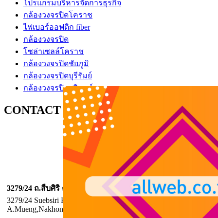
โปรแกรมบริหารจัดการธุรกิจ
กล้องวงจรปิดโคราช
ไฟเบอร์ออฟติก fiber
กล้องวงจรปิด
โซล่าเซลล์โคราช
กล้องวงจรปิดชัยภูมิ
กล้องวงจรปิดบุรีรัมย์
กล้องวงจรปิดสุรินทร์
CONTACT US
บริษัท ออลล์เว็บ เทคโนโลยี่ จำกัด
Allweb technology Company Limited
สาขา นครราชสีมา
3279/24 ถ.สืบศิริ ต.ในเมือง อ.เมือง จ.นครราชสีมา 30000
3279/24 Suebsiri Rd., T.Nimueng,
A.Mueng,NakhonRatchasima,Thailand 30000