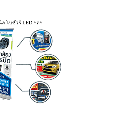
ิล โบชัวร์ LED ฯลฯ